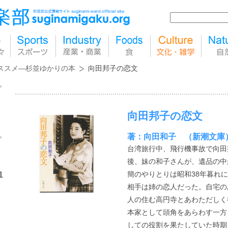
ススメ―杉並ゆかりの本
向田邦子の恋文
向田邦子の恋文
著：向田和子 （新潮文庫
台湾旅行中、飛行機事故で向田
後、妹の和子さんが、遺品の中
簡のやりとりは昭和38年暮れ
1
相手は姉の恋人だった。自宅の
人の住む高円寺とあわただしく
本家として頭角をあらわす一方
しての役割を果たしていた時期