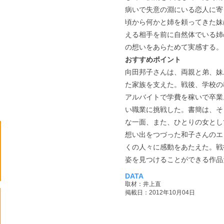
病いで失意の淵にいる恋人に寄
頃から何かと姉を頼ってきた妹
える相手を前に自然体でいる姉
の想いをあらためて実感する。
おすすめポイント
向田邦子さんは、両親と弟、妹
た家族を支えた。戦後、学校の
アルバイトで学費を稼いで卒業
い職業に挑戦した。書簡は、そ
な一面、また、ひとりの女とし
想い出をつづった和子さんのエ
くの人々に感動をあたえた。戦
姿を見つけることができる作品
DATA
取材：井上直
掲載日：2012年10月04日