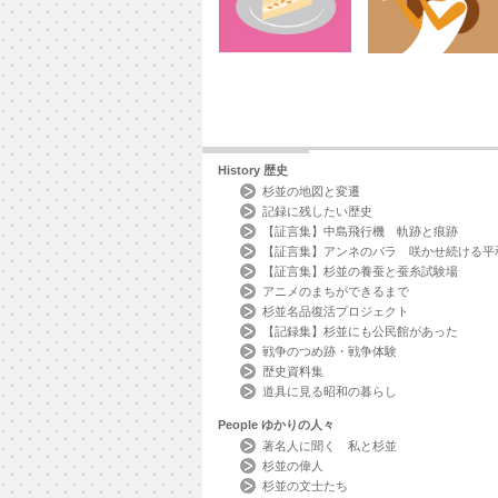
History
歴史
杉並の地図と変遷
記録に残したい歴史
【証言集】中島飛行機 軌跡と痕跡
【証言集】アンネのバラ 咲かせ続ける平
【証言集】杉並の養蚕と蚕糸試験場
アニメのまちができるまで
杉並名品復活プロジェクト
【記録集】杉並にも公民館があった
戦争のつめ跡・戦争体験
歴史資料集
道具に見る昭和の暮らし
People
ゆかりの人々
著名人に聞く 私と杉並
杉並の偉人
杉並の文士たち