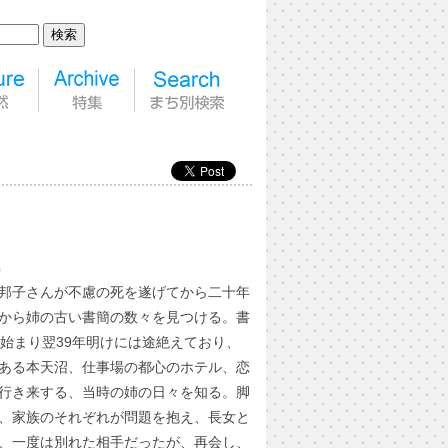
）
邦子さんが不慮の死を遂げてから二十年
から姉の古い書簡の数々を見つける。書
に始まり翌39年明けには途絶えており、
ある本天沼、仕事場の都心のホテル、恋
行き来する、当時の姉の日々を知る。脚
、家族のそれぞれが問題を抱え、長女と
、一度は別れた相手だったが、再会し、