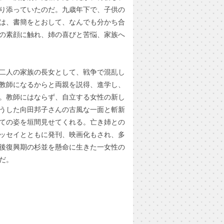
り添っていたのだ。九歳年下で、子供の
は、書簡をとおして、なんでも分かち合
の素顔に触れ、姉の喜びと苦悩、家族へ
二人の家族の長女として、戦争で混乱し
教師になるからと両親を説得、進学し、
。教師にはならず、自立する女性の新し
うした向田邦子さんの古風な一面と斬新
ての姿を垣間見せてくれる。亡き姉との
ッセイとともに発刊、映画化もされ、多
後復興期の杉並を懸命に生きた一女性の
だ。