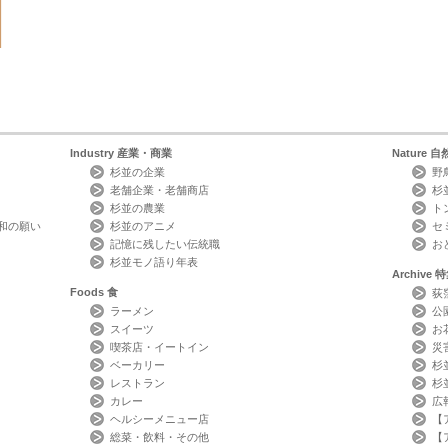
Industry
産業・商業
Nature
自
杉並の企業
野
老舗企業・老舗商店
杉
杉並の農業
ト
和の願い
杉並のアニメ
セ
記憶に残したい伝統職
お
杉並モノ語り年表
Archive
特
Foods
食
荻
ラーメン
公
スイーツ
お
喫茶店・イートイン
災
ベーカリー
杉
レストラン
杉
カレー
広
ヘルシーメニュー店
【
総菜・飲料・その他
【