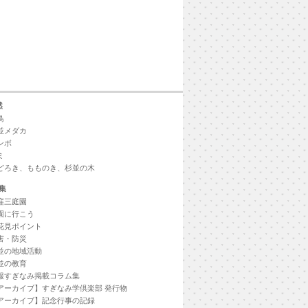
然
鳥
並メダカ
ンボ
ミ
どろき、もものき、杉並の木
集
窪三庭園
園に行こう
花見ポイント
害・防災
並の地域活動
並の教育
報すぎなみ掲載コラム集
アーカイブ】すぎなみ学倶楽部 発行物
アーカイブ】記念行事の記録