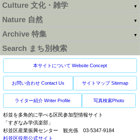
Culture
文化・雑学
▼
Nature
自然
▼
Archive
特集
▼
Search
まち別検索
本サイトについて Website Concept
お問い合わせ Contact Us
サイトマップ Sitemap
ライター紹介 Writer Profile
写真検索Photo
杉並を多角的に学べる区民参加型情報サイト
「すぎなみ学倶楽部」
杉並区産業振興センター 観光係 03-5347-9184
杉並区役所公式サイト