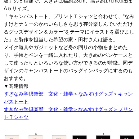
験」の５種類で、大きさは幅約23cm、高さ約17cmのほぼ
A５サイズ。
「キャンバストート、プリントＴシャツと合わせて、“なみ
すけとナミーのかわいらしさを思う存分楽しんでいただけ
るグッズデザイン＆カラー”をテーマにイラストを選びまし
た」と製作を担当した希望の家・田村さんは語る。
メイク道具やガジェットなど身の回りの小物をまとめた
り、手帳とペンを一緒に入れたり、大きめのペンケースと
して使ったりといろいろな使い方ができるのが特徴。同デ
ザインのキャンバストートのバッグインバッグにするのも
おすすめ。
▼関連情報
すぎなみ学倶楽部 文化・雑学＞なみすけグッズ＞キャン
バストート
すぎなみ学倶楽部 文化・雑学＞なみすけグッズ＞プリン
トＴシャツ