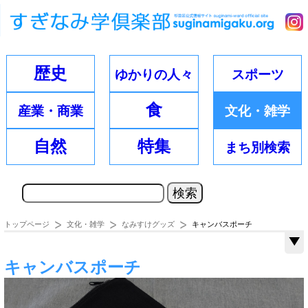
歴史
ゆかりの
人々
スポーツ
食
産業・
商業
文化・
雑学
自然
特集
まち別
検索
トップページ
文化・雑学
なみすけグッズ
キャンバスポーチ
キャンバスポーチ