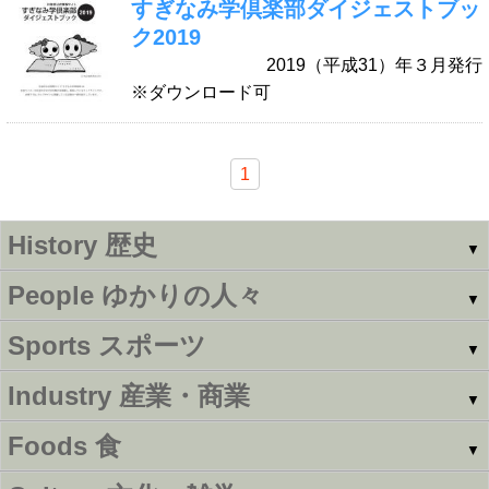
すぎなみ学倶楽部
ダイジェストブッ
ク2019
2019（平成31）年３月発行
※ダウンロード可
1
History
歴史
▼
People
ゆかりの人々
▼
Sports
スポーツ
▼
Industry
産業・商業
▼
Foods
食
▼