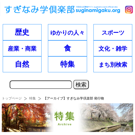
歴史
ゆかりの
人々
スポーツ
食
産業・
商業
文化・
雑学
自然
特集
まち別
検索
トップページ
特集
【アーカイブ】すぎなみ学倶楽部 発行物