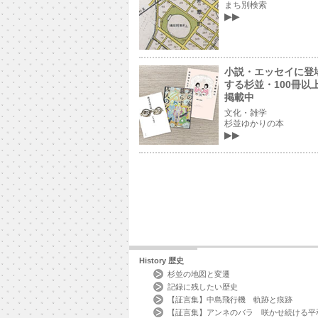
まち別検索
小説・エッセイに登
する杉並・100冊以
掲載中
文化・雑学
杉並ゆかりの本
History
歴史
杉並の地図と変遷
記録に残したい歴史
【証言集】中島飛行機 軌跡と痕跡
【証言集】アンネのバラ 咲かせ続ける平