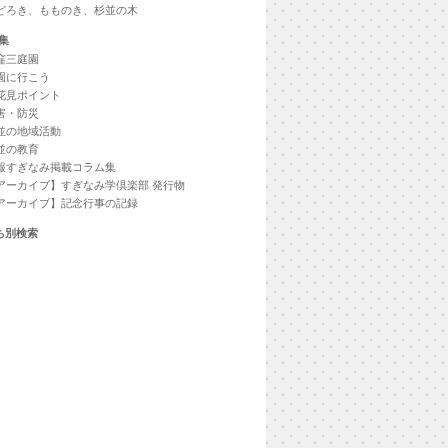
どろき、もものき、杉並の木
集
窪三庭園
園に行こう
花見ポイント
害・防災
並の地域活動
並の教育
報すぎなみ掲載コラム集
アーカイブ】すぎなみ学倶楽部 発行物
アーカイブ】記念行事の記録
ち別検索