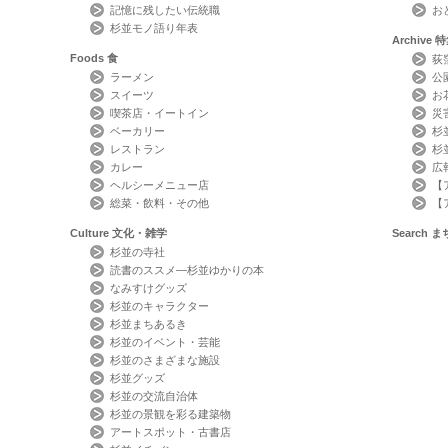
記憶に残したい伝統職
お
杉並モノ語り年表
Archive
特
Foods
食
荻
ラーメン
公
スイーツ
お
喫茶店・イートイン
災
ベーカリー
杉
レストラン
杉
カレー
広
ヘルシーメニュー店
【
総菜・飲料・その他
【
Culture
文化・雑学
Search
ま
杉並の寺社
読書のススメ―杉並ゆかりの本
なみすけグッズ
杉並のキャラクター
杉並まちあるき
杉並のイベント・芸能
杉並のさまざまな施設
杉並グッズ
杉並の交流自治体
杉並の景観を彩る建築物
アートスポット・古書店