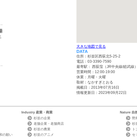
場
上
大きな地図で見る
DATA
住所：杉並区西荻北5-25-2
電話：03-3390-7590
最寄駅： 西荻窪（JR中央線/総武線
営業時間：12:00-19:00
休業：月曜・火曜
取材：なかすぎとおる
掲載日：2013年07月16日
情報更新日：2023年09月22日
Industry
産業・商業
Nature
自
杉並の企業
野
老舗企業・老舗商店
杉
杉並の農業
ト
和の願い
杉並のアニメ
セ