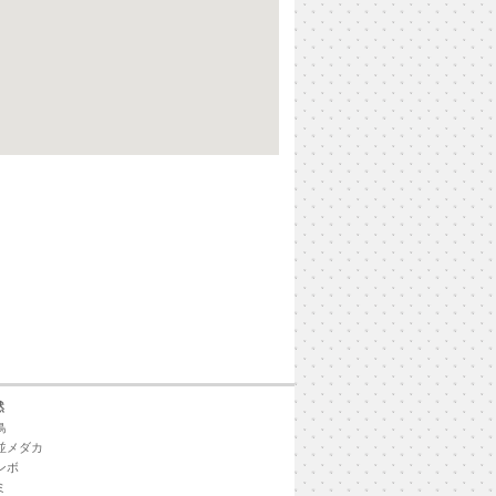
）
然
鳥
並メダカ
ンボ
ミ