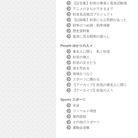
【証言集】杉並の養蚕と蚕糸試験場
アニメのまちができるまで
杉並名品復活プロジェクト
【記録集】杉並にも公民館があった
戦争のつめ跡・戦争体験
歴史資料集
道具に見る昭和の暮らし
People
ゆかりの人々
著名人に聞く 私と杉並
杉並の偉人
杉並の文士たち
道を究める
地域をつなぐ
スポーツに携わる
【アーカイブ】杉並の著名人に聞く
【アーカイブ】杉並の人々
Sports
スポーツ
水泳
フィールド球技
屋内競技
その他のスポーツ
運動会攻略