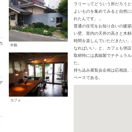
ラリーってどういう所だろうと
よいものを集めてみると自然に
れたんです。」
普通の住宅をお知り合いの建築
い壁、室内の天井の高さと木材
時間を楽しんでいただきたい。
の
外観
なればいい」と、カフェも併設
取材時には真鍮製でナチュラル
た。
持ち込み展覧会企画は応相談。
ペースである。
グ
カフェ
カ