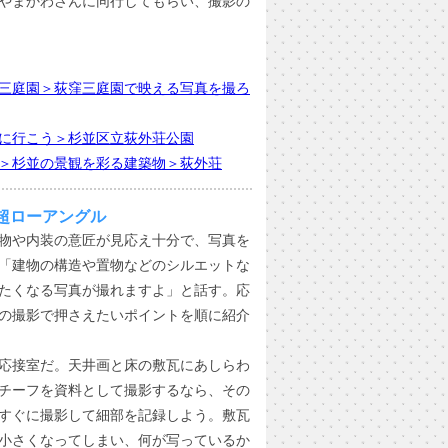
やまかわさんに同行してもらい、撮影の
三庭園＞荻窪三庭園で映える写真を撮ろ
に行こう＞杉並区立荻外荘公園
＞杉並の景観を彩る建築物＞荻外荘
超ローアングル
物や内装の意匠が見応え十分で、写真を
「建物の構造や置物などのシルエットな
たくなる写真が撮れますよ」と話す。応
の撮影で押さえたいポイントを順に紹介
応接室だ。天井画と床の敷瓦にあしらわ
チーフを資料として撮影するなら、その
すぐに撮影して細部を記録しよう。敷瓦
小さくなってしまい、何が写っているか