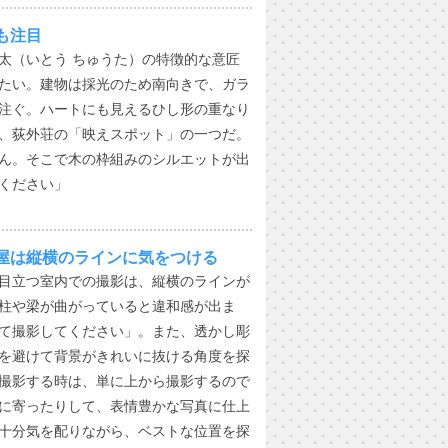
も注目
太（いとう ちゅうた）の特徴的な意匠
たい。建物は採光のため南向きで、ガラ
注ぐ。ハートにも見えるひし形の重なり
、荻外荘の「映えスポット」の一つだ。
ん。そこで木の枠組みのシルエットが出
ください」
屋は縦横のラインに気をつける
目立つ室内での撮影は、縦横のラインが
柱や梁が曲がっていると違和感が出ま
て撮影してください」。また、透かし彫
を避けて背景がきれいに抜ける角度を探
撮影する時は、単に上から撮影するので
に寄ったりして、表情豊かな写真に仕上
十分気を配りながら、ベストな位置を探