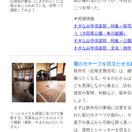
真が撮れるのだろうか。今回も
応接室の敷瓦（しきがわら）には
龍があしらわれている。近寄って
こつを伺った。
撮影してみよう
▼関連情報
すぎなみ学倶楽部 特集＞荻窪
う（大田黒公園・角川庭園）
すぎなみ学倶楽部 特集＞公園
すぎなみ学倶楽部 文化・雑学
龍のモチーフを目立たせる
荻外荘（近衞文麿旧宅）は、建
撮りたくなる。やまかわさんは
どを意識しながら撮ると、訪れ
接室や客間、外観など、荻外荘
しよう。
まずは荻外荘の東端に位置する
ぐっとカメラを床面に近づけて撮
れた龍のモチーフが面白い。モ
影する。写真右はデジタルカメラ
真下や真上から可能な限り真っ
で撮影（撮影：やまかわけんいち
さん）
は、漫然とシャッターを切ると