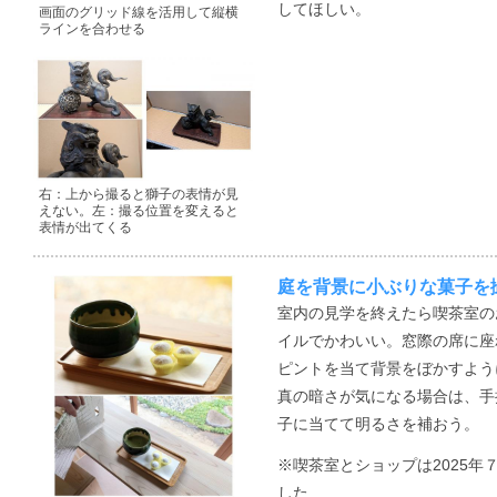
してほしい。
画面のグリッド線を活用して縦横
ラインを合わせる
右：上から撮ると獅子の表情が見
えない。左：撮る位置を変えると
表情が出てくる
庭を背景に小ぶりな菓子を
室内の見学を終えたら喫茶室の
イルでかわいい。窓際の席に座
ピントを当て背景をぼかすよう
真の暗さが気になる場合は、手
子に当てて明るさを補おう。
※喫茶室とショップは2025年
した