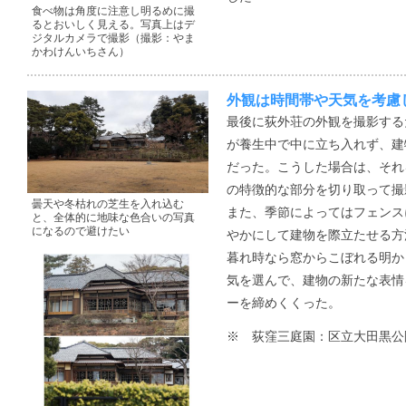
食べ物は角度に注意し明るめに撮
るとおいしく見える。写真上はデ
ジタルカメラで撮影（撮影：やま
かわけんいちさん）
外観は時間帯や天気を考慮
最後に荻外荘の外観を撮影する
が養生中で中に立ち入れず、建
だった。こうした場合は、それ
の特徴的な部分を切り取って撮
曇天や冬枯れの芝生を入れ込む
また、季節によってはフェンス
と、全体的に地味な色合いの写真
になるので避けたい
やかにして建物を際立たせる方
暮れ時なら窓からこぼれる明か
気を選んで、建物の新たな表情
ーを締めくくった。
※ 荻窪三庭園：区立大田黒公