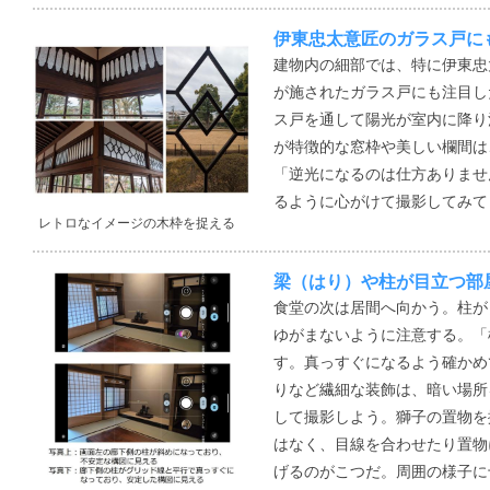
伊東忠太意匠のガラス戸に
建物内の細部では、特に伊東忠
が施されたガラス戸にも注目し
ス戸を通して陽光が室内に降り
が特徴的な窓枠や美しい欄間は
「逆光になるのは仕方ありませ
るように心がけて撮影してみて
レトロなイメージの木枠を捉える
梁（はり）や柱が目立つ部
食堂の次は居間へ向かう。柱が
ゆがまないように注意する。「
す。真っすぐになるよう確かめ
りなど繊細な装飾は、暗い場所
して撮影しよう。獅子の置物を
はなく、目線を合わせたり置物
げるのがこつだ。周囲の様子に