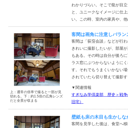
わかりづらい。そこで龍が目立
と、ユニークなイメージに仕上
い。この時、室内の家具や、他
客間は画角に注意しバラン
客間は「荻窪会談」などが行わ
きれいに撮影したいが、部屋が
もある。その時は自分が後ろに
ラス窓にぶつからないようにく
す。それでもうまくいかない場
されていたら切り替えて撮影す
▼関連情報
上：通常の倍率で撮ると一部が見
すぎなみ学倶楽部 歴史＞戦争
切れる。下：約1.5倍の広角レンズ
だと全景が収まる
旧宅）
壁紙も床の木目も生かしな
客間を見学した後は、食堂へ移