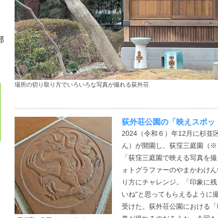
部
場所の切り取り方でいろいろな写真が撮れる荻外荘
荻外荘公園の「映えスポッ
2024（令和６）年12月に杉
ん）が開園し、荻窪三庭園（※
「荻窪三庭園で映える写真を撮
ォトグラファーのやまかわけん
り方にチャレンジ。「印象に残
いね"と思ってもらえるように
受けた。荻外荘公園における「