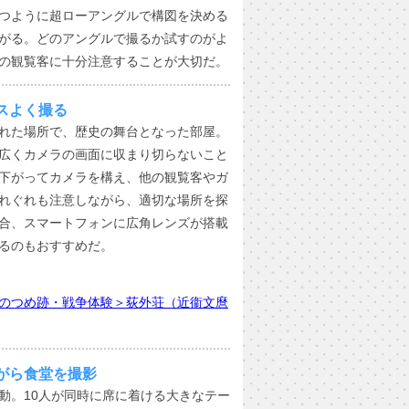
つように超ローアングルで構図を決める
がる。どのアングルで撮るか試すのがよ
の観覧客に十分注意することが大切だ。
スよく撮る
れた場所で、歴史の舞台となった部屋。
広くカメラの画面に収まり切らないこと
下がってカメラを構え、他の観覧客やガ
れぐれも注意しながら、適切な場所を探
合、スマートフォンに広角レンズが搭載
るのもおすすめだ。
のつめ跡・戦争体験＞荻外荘（近衞文麿
がら食堂を撮影
動。10人が同時に席に着ける大きなテー