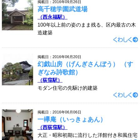
掲載日：2016年09月26日
高千穂学園武道場
（西永福駅）
100年以上前の姿のまま残る、区内最古の木
造建築
掲載日：2016年06月20日
幻戯山房（げんぎさんぼう） （す
ぎなみ詩歌館）
（荻窪駅）
モダン住宅の先駆け的建築
掲載日：2016年06月06日
一欅庵（いっきょあん）
（西荻窪駅）
大正・昭和初期に流行した洋館付き和風住宅