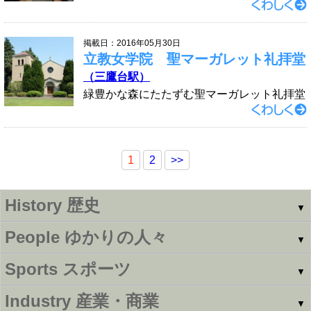
掲載日：2016年05月30日
立教女学院 聖マーガレット礼拝堂
（三鷹台駅）
緑豊かな森にたたずむ聖マーガレット礼拝堂
1
2
>>
History
歴史
▼
People
ゆかりの人々
▼
Sports
スポーツ
▼
Industry
産業・商業
▼