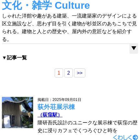
文化・雑学 Culture
しゃれた洋館や趣がある建築、一流建築家のデザインによる
区立施設など、思わず目を引く建物が杉並区のあちこちで見
られる。建物と人との歴史や、屋内外の意匠などを紹介す
る。
▼記事一覧
1
2
>>
掲載日：2025年09月01日
荻外荘展示棟
（荻窪駅）
隈研吾氏設計のユニークな展示棟で荻窪の歴
史に浸りカフェでくつろぐひと時を