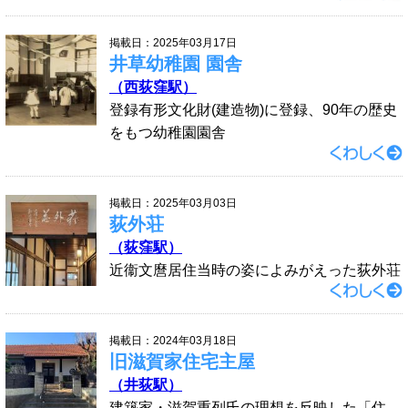
掲載日：2025年03月17日
井草幼稚園 園舎
（西荻窪駅）
登録有形文化財(建造物)に登録、90年の歴史
をもつ幼稚園園舎
掲載日：2025年03月03日
荻外荘
（荻窪駅）
近衞文麿居住当時の姿によみがえった荻外荘
掲載日：2024年03月18日
旧滋賀家住宅主屋
（井荻駅）
建築家・滋賀重列氏の理想を反映した「住