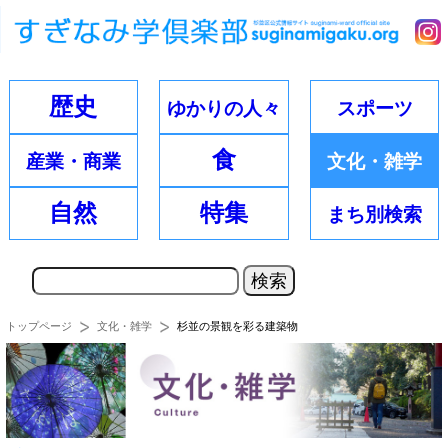
歴史
ゆかりの
人々
スポーツ
食
産業・
商業
文化・
雑学
自然
特集
まち別
検索
トップページ
文化・雑学
杉並の景観を彩る建築物