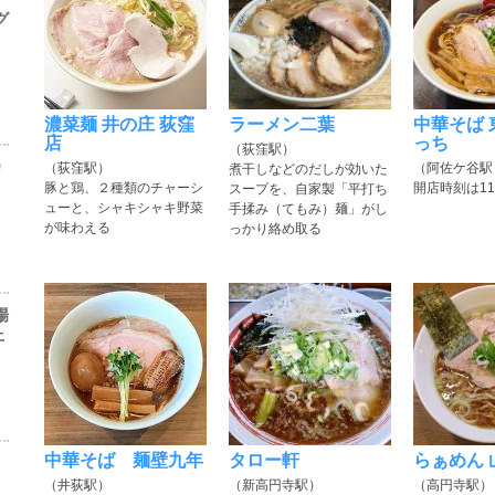
グ
濃菜麺 井の庄 荻窪
ラーメン二葉
中華そば 
店
っち
（荻窪駅）
カ
（荻窪駅）
（阿佐ケ谷駅
煮干しなどのだしが効いた
豚と鶏、２種類のチャーシ
開店時刻は11
スープを、自家製「平打ち
ューと、シャキシャキ野菜
手揉み（てもみ）麺」がし
が味わえる
っかり絡め取る
場
上
中華そば 麺壁九年
タロー軒
らぁめん 
（井荻駅）
（新高円寺駅）
（高円寺駅）