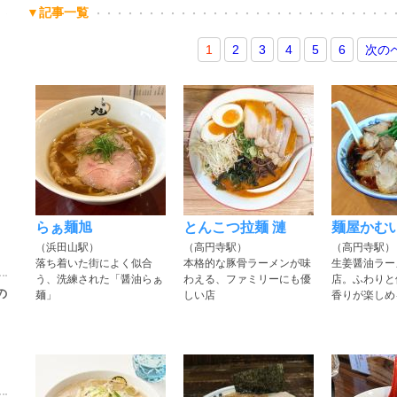
▼記事一覧
1
2
3
4
5
6
次の
らぁ麺旭
とんこつ拉麺 漣
麺屋かむ
（浜田山駅）
（高円寺駅）
（高円寺駅）
落ち着いた街によく似合
本格的な豚骨ラーメンが味
生姜醤油ラー
う、洗練された「醤油らぁ
わえる、ファミリーにも優
店。ふわりと
の
麺」
しい店
香りが楽しめ