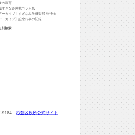
並の教育
報すぎなみ掲載コラム集
アーカイブ】すぎなみ学倶楽部 発行物
アーカイブ】記念行事の記録
ち別検索
-9184
杉並区役所公式サイト