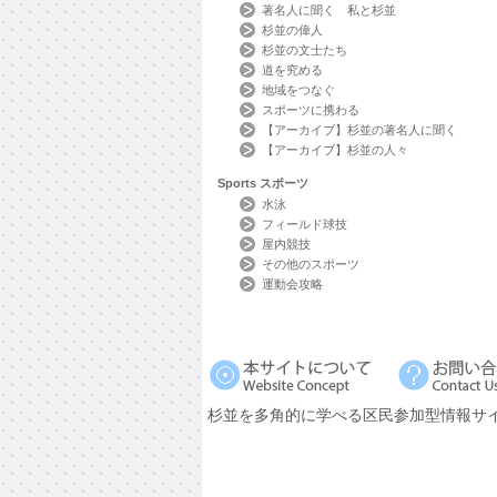
著名人に聞く 私と杉並
杉並の偉人
杉並の文士たち
道を究める
地域をつなぐ
スポーツに携わる
【アーカイブ】杉並の著名人に聞く
【アーカイブ】杉並の人々
Sports
スポーツ
水泳
フィールド球技
屋内競技
その他のスポーツ
運動会攻略
杉並を多角的に学べる区民参加型情報サ