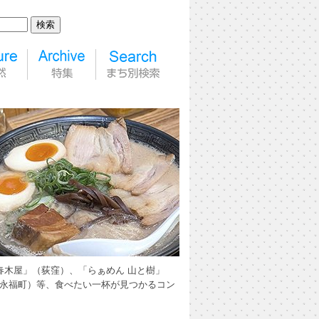
春木屋」（荻窪）、「らぁめん 山と樹」
IK」（永福町）等、食べたい一杯が見つかるコン