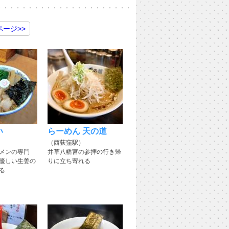
ページ
>>
い
らーめん 天の道
（西荻窪駅）
メンの専門
井草八幡宮の参拝の行き帰
優しい生姜の
りに立ち寄れる
る