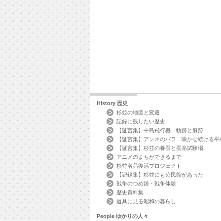
History
歴史
杉並の地図と変遷
記録に残したい歴史
【証言集】中島飛行機 軌跡と痕跡
【証言集】アンネのバラ 咲かせ続ける平
【証言集】杉並の養蚕と蚕糸試験場
アニメのまちができるまで
杉並名品復活プロジェクト
【記録集】杉並にも公民館があった
戦争のつめ跡・戦争体験
歴史資料集
道具に見る昭和の暮らし
People
ゆかりの人々