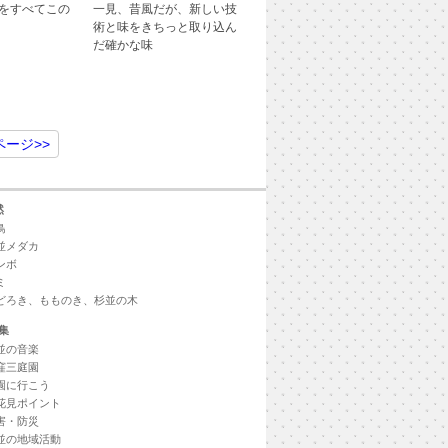
をすべてこの
一見、昔風だが、新しい技
術と味をきちっと取り込ん
だ確かな味
ページ
>>
然
鳥
並メダカ
ンボ
ミ
どろき、もものき、杉並の木
集
並の音楽
窪三庭園
園に行こう
花見ポイント
害・防災
並の地域活動