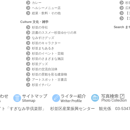
カレー
杉
ヘルシーメニュー店
広
総菜・飲料・その他
【
【
Culture
文化・雑学
Search
ま
杉並の寺社
読書のススメ―杉並ゆかりの本
なみすけグッズ
杉並のキャラクター
杉並まちあるき
杉並のイベント・芸能
杉並のさまざまな施設
杉並グッズ
杉並の交流自治体
杉並の景観を彩る建築物
アートスポット・古書店
杉並イチバン
イト
「すぎなみ学倶楽部」
杉並区産業振興センター 観光係 03-5347