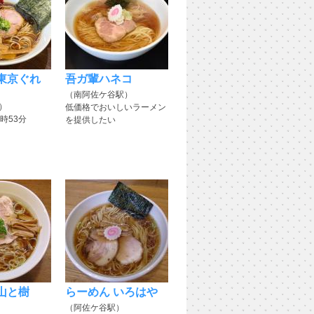
東京ぐれ
吾ガ輩ハネコ
（南阿佐ケ谷駅）
）
低価格でおいしいラーメン
時53分
を提供したい
山と樹
らーめん いろはや
（阿佐ケ谷駅）