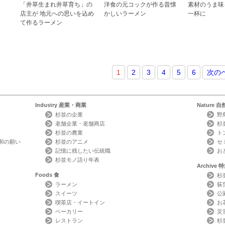
「井草生まれ井草育ち」の
洋食の元コックが作る昔懐
素材のうま味
店主が 地元への思いを込め
かしいラーメン
一杯に
て作るラーメン
1
2
3
4
5
6
次の
Industry
産業・商業
Nature
自
杉並の企業
野
老舗企業・老舗商店
杉
杉並の農業
ト
和の願い
杉並のアニメ
セ
記憶に残したい伝統職
お
杉並モノ語り年表
Archive
特
Foods
食
杉
ラーメン
荻
スイーツ
公
喫茶店・イートイン
お
ベーカリー
災
レストラン
杉