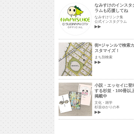
なみすけのインスタ
ラムも応援してね
なみすけリンク集
公式インスタグラム
街×ジャンルで検索
スタマイズ！
まち別検索
小説・エッセイに登
する杉並・100冊以
掲載中
文化・雑学
杉並ゆかりの本