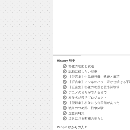
History
歴史
杉並の地図と変遷
記録に残したい歴史
【証言集】中島飛行機 軌跡と痕跡
【証言集】アンネのバラ 咲かせ続ける平
【証言集】杉並の養蚕と蚕糸試験場
アニメのまちができるまで
杉並名品復活プロジェクト
【記録集】杉並にも公民館があった
戦争のつめ跡・戦争体験
歴史資料集
道具に見る昭和の暮らし
People
ゆかりの人々