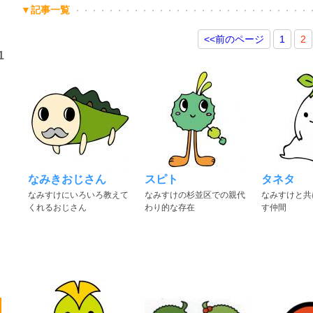
▼記事一覧
<<
前のページ
1
2
1
なみきおじさん
スピト
タネタ
なみすけにいろいろ教えて
なみすけの杉並区での親代
なみすけと共
くれるおじさん
わり的な存在
す仲間