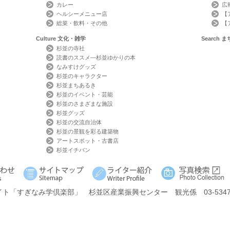
カレー
広
ヘルシーメニュー店
【
総菜・飲料・その他
【
Culture
文化・雑学
Search
ま
杉並の寺社
読書のススメ―杉並ゆかりの本
なみすけグッズ
杉並のキャラクター
杉並まちあるき
杉並のイベント・芸能
杉並のさまざまな施設
杉並グッズ
杉並の交流自治体
杉並の景観を彩る建築物
アートスポット・古書店
杉並イチバン
イト
「すぎなみ学倶楽部」
杉並区産業振興センター 観光係 03-5347