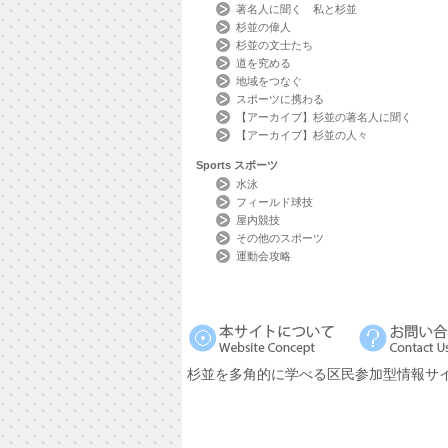
著名人に聞く 私と杉並
杉並の偉人
杉並の文士たち
道を究める
地域をつなぐ
スポーツに携わる
【アーカイブ】杉並の著名人に聞く
【アーカイブ】杉並の人々
Sports
スポーツ
水泳
フィールド球技
屋内競技
その他のスポーツ
運動会攻略
杉並を多角的に学べる区民参加型情報サ