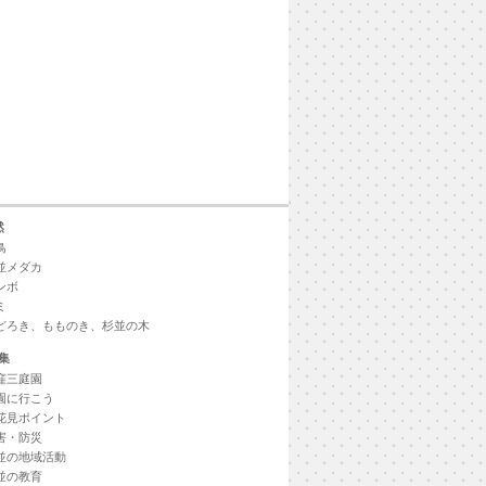
然
鳥
並メダカ
ンボ
ミ
どろき、もものき、杉並の木
集
窪三庭園
園に行こう
花見ポイント
害・防災
並の地域活動
並の教育