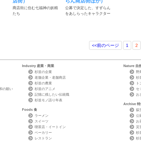
店街）
らん商店街ほか）
商店街に住む七福神の妖精
公募で決定した、すずらん
たち
をあしらったキャラクター
<<
前のページ
1
2
Industry
産業・商業
Nature
自
杉並の企業
野
老舗企業・老舗商店
杉
杉並の農業
ト
和の願い
杉並のアニメ
セ
記憶に残したい伝統職
お
杉並モノ語り年表
Archive
特
Foods
食
荻
ラーメン
公
スイーツ
お
喫茶店・イートイン
災
ベーカリー
杉
レストラン
杉