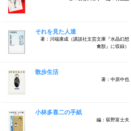
それを見た人達
著：川端康成（講談社文芸文庫『水晶幻想
禽獣』に収録）
散歩生活
著：中原中也
小林多喜二の手紙
編：荻野富士夫