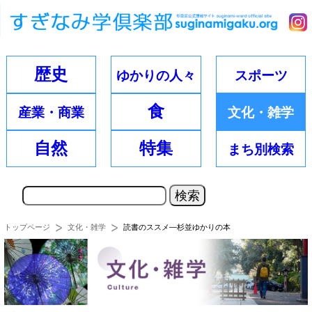
歴史
ゆかりの
人々
スポーツ
食
産業・
商業
文化・
雑学
自然
特集
まち別
検索
トップページ
文化・雑学
読書のススメ―杉並ゆかりの本