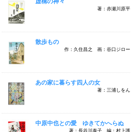
虚構の神々
著：赤瀬川原平
散歩もの
作：久住昌之 画：谷口ジロー
あの家に暮らす四人の女
著：三浦しをん
中原中也との愛 ゆきてかへらぬ
著：長谷川泰子 編：村上護