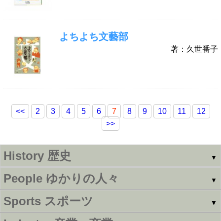
よちよち文藝部
著：久世番子
<<
2
3
4
5
6
7
8
9
10
11
12
>>
History
歴史
▼
People
ゆかりの人々
▼
Sports
スポーツ
▼