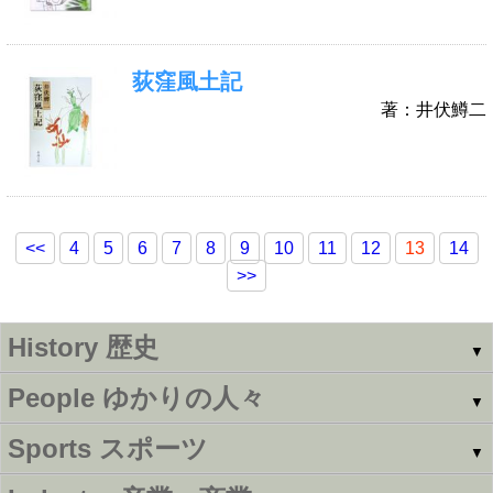
荻窪風土記
著：井伏鱒二
<<
4
5
6
7
8
9
10
11
12
13
14
>>
History
歴史
▼
People
ゆかりの人々
▼
Sports
スポーツ
▼