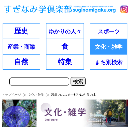
歴史
ゆかりの
人々
スポーツ
食
産業・
商業
文化・
雑学
自然
特集
まち別
検索
トップページ
文化・雑学
読書のススメ―杉並ゆかりの本