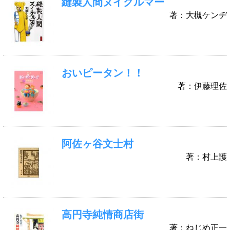
縫製人間ヌイグルマー
著：大槻ケンヂ
おいピータン！！
著：伊藤理佐
阿佐ヶ谷文士村
著：村上護
高円寺純情商店街
著：ねじめ正一