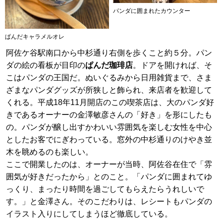
パンダに囲まれたカウンター
ぱんだキャラメルオレ
阿佐ケ谷駅南口から中杉通り右側を歩くこと約５分。パン
ダの絵の看板が目印の
ぱんだ珈琲店
。ドアを開ければ、そ
こはパンダの王国だ。ぬいぐるみから日用雑貨まで、さま
ざまなパンダグッズが所狭しと飾られ、来店者を歓迎して
くれる。平成18年11月開店のこの喫茶店は、大のパンダ好
きであるオーナーの金澤敏彦さんの「好き」を形にしたも
の。パンダが醸し出すかわいい雰囲気を楽しむ女性を中心
としたお客でにぎわっている。窓外の中杉通りのけやき並
木を眺めるのも楽しい。
ここで開業したのは、オーナーが当時、阿佐谷在住で「雰
囲気が好きだったから」とのこと。「パンダに囲まれてゆ
っくり、まったり時間を過ごしてもらえたらうれしいで
す。」と金澤さん。そのこだわりは、レシートもパンダの
イラスト入りにしてしまうほど徹底している。