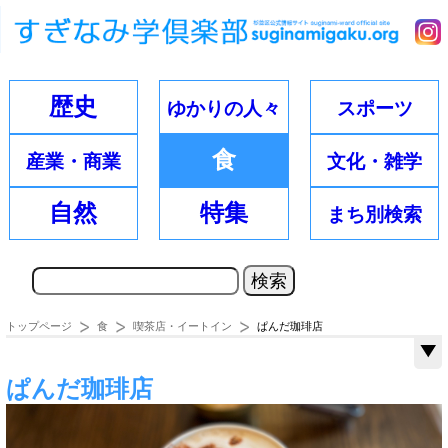
歴史
ゆかりの
人々
スポーツ
食
産業・
商業
文化・
雑学
自然
特集
まち別
検索
トップページ
食
喫茶店・イートイン
ぱんだ珈琲店
ぱんだ珈琲店