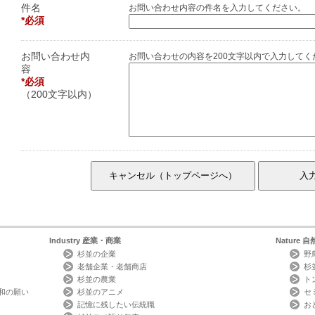
件名
お問い合わせ内容の件名を入力してください。
必須
お問い合わせ内
お問い合わせの内容を200文字以内で入力してく
容
必須
（200文字以内）
Industry
産業・商業
Nature
自
杉並の企業
野
老舗企業・老舗商店
杉
杉並の農業
ト
和の願い
杉並のアニメ
セ
記憶に残したい伝統職
お