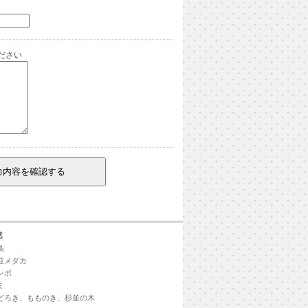
ださい
然
鳥
並メダカ
ンボ
ミ
どろき、もものき、杉並の木