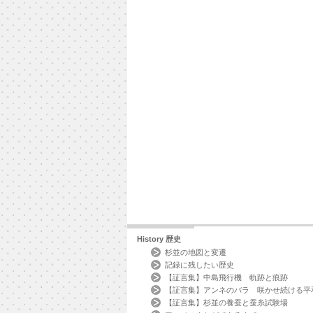
History
歴史
杉並の地図と変遷
記録に残したい歴史
【証言集】中島飛行機 軌跡と痕跡
【証言集】アンネのバラ 咲かせ続ける平
【証言集】杉並の養蚕と蚕糸試験場