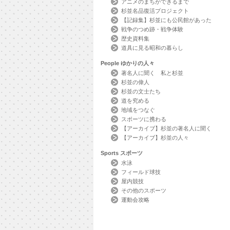
アニメのまちができるまで
杉並名品復活プロジェクト
【記録集】杉並にも公民館があった
戦争のつめ跡・戦争体験
歴史資料集
道具に見る昭和の暮らし
People
ゆかりの人々
著名人に聞く 私と杉並
杉並の偉人
杉並の文士たち
道を究める
地域をつなぐ
スポーツに携わる
【アーカイブ】杉並の著名人に聞く
【アーカイブ】杉並の人々
Sports
スポーツ
水泳
フィールド球技
屋内競技
その他のスポーツ
運動会攻略