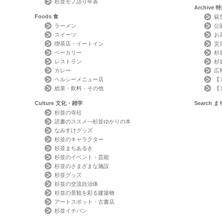
杉並モノ語り年表
Archive
特
Foods
食
荻
ラーメン
公
スイーツ
お
喫茶店・イートイン
災
ベーカリー
杉
レストラン
杉
カレー
広
ヘルシーメニュー店
【
総菜・飲料・その他
【
Culture
文化・雑学
Search
ま
杉並の寺社
読書のススメ―杉並ゆかりの本
なみすけグッズ
杉並のキャラクター
杉並まちあるき
杉並のイベント・芸能
杉並のさまざまな施設
杉並グッズ
杉並の交流自治体
杉並の景観を彩る建築物
アートスポット・古書店
杉並イチバン