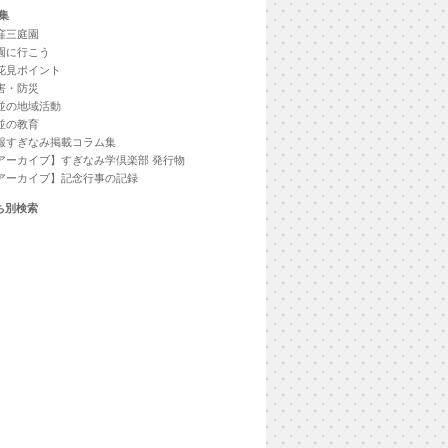
集
窪三庭園
園に行こう
花見ポイント
害・防災
並の地域活動
並の教育
報すぎなみ掲載コラム集
アーカイブ】すぎなみ学倶楽部 発行物
アーカイブ】記念行事の記録
ち別検索