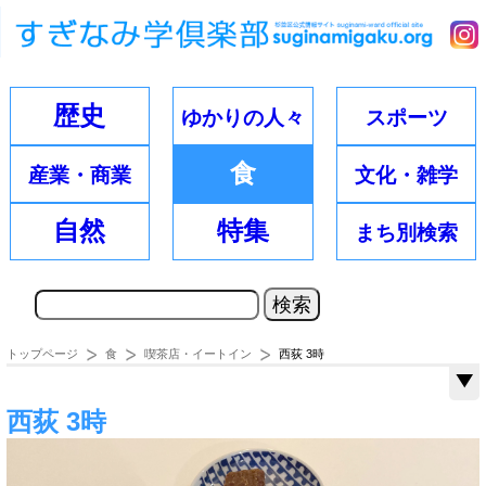
歴史
ゆかりの
人々
スポーツ
食
産業・
商業
文化・
雑学
自然
特集
まち別
検索
トップページ
食
喫茶店・イートイン
西荻 3時
西荻 3時