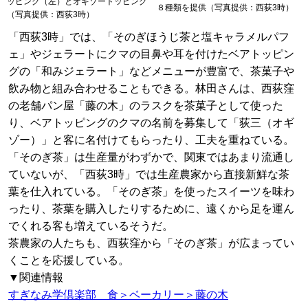
ッピング（左）とオギゾートッピング
８種類を提供（写真提供：西荻3時）
（写真提供：西荻3時）
「西荻3時」では、「そのぎほうじ茶と塩キャラメルパフ
ェ」やジェラートにクマの目鼻や耳を付けたベアトッピン
グの「和みジェラート」などメニューが豊富で、茶菓子や
飲み物と組み合わせることもできる。林田さんは、西荻窪
の老舗パン屋「藤の木」のラスクを茶菓子として使った
り、ベアトッピングのクマの名前を募集して「荻三（オギ
ゾー）」と客に名付けてもらったり、工夫を重ねている。
「そのぎ茶」は生産量がわずかで、関東ではあまり流通し
ていないが、「西荻3時」では生産農家から直接新鮮な茶
葉を仕入れている。「そのぎ茶」を使ったスイーツを味わ
ったり、茶葉を購入したりするために、遠くから足を運ん
でくれる客も増えているそうだ。
茶農家の人たちも、西荻窪から「そのぎ茶」が広まってい
くことを応援している。
▼関連情報
すぎなみ学倶楽部 食＞ベーカリー＞藤の木