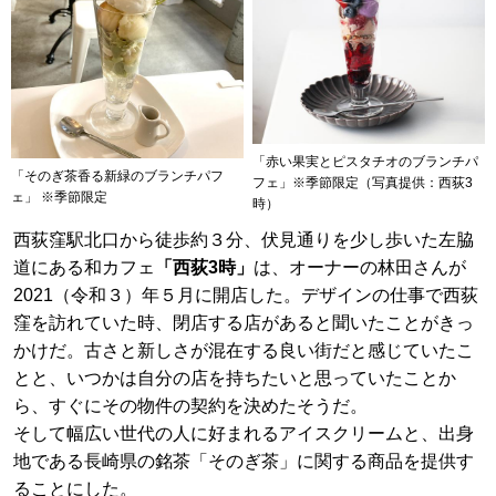
「赤い果実とピスタチオのブランチパ
「そのぎ茶香る新緑のブランチパフ
フェ」※季節限定（写真提供：西荻3
ェ」 ※季節限定
時）
西荻窪駅北口から徒歩約３分、伏見通りを少し歩いた左脇
道にある和カフェ
「西荻3時」
は、オーナーの林田さんが
2021（令和３）年５月に開店した。デザインの仕事で西荻
窪を訪れていた時、閉店する店があると聞いたことがきっ
かけだ。古さと新しさが混在する良い街だと感じていたこ
とと、いつかは自分の店を持ちたいと思っていたことか
ら、すぐにその物件の契約を決めたそうだ。
そして幅広い世代の人に好まれるアイスクリームと、出身
地である長崎県の銘茶「そのぎ茶」に関する商品を提供す
ることにした。