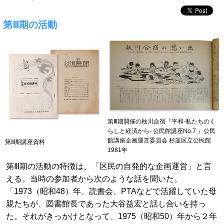
第Ⅲ期の活動
第Ⅲ期開催の秋川合宿『平和-私たちのく
らしと経済から- 公民館講座No.7 』公民
館講座企画運営委員会 杉並区立公民館
第Ⅲ期講座資料
1981年
第Ⅲ期の活動の特徴は、「区民の自発的な企画運営」と言
える。当時の参加者から次のような話を聞いた。
「1973（昭和48）年、読書会、PTAなどで活躍していた母
親たちが、図書館長であった大谷益宏と話し合いを持っ
た。それがきっかけとなって、1975（昭和50）年から２年