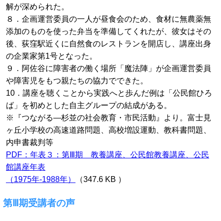
解が深められた。
８．企画運営委員の一人が昼食会のため、食材に無農薬無
添加のものを使った弁当を準備してくれたが、彼女はその
後、荻窪駅近くに自然食のレストランを開店し、講座出身
の企業家第1号となった。
９．阿佐谷に障害者の働く場所「魔法陣」が企画運営委員
や障害児をもつ親たちの協力でできた。
10．講座を聴くことから実践へと歩んだ例は「公民館ひろ
ば」を初めとした自主グループの結成がある。
※『つながる―杉並の社会教育・市民活動』より。富士見
ヶ丘小学校の高速道路問題、高校増設運動、教科書問題、
内申書裁判等
PDF：年表３：第Ⅲ期 教養講座、公民館教養講座、公民
館講座年表
（1975年-1988年）
（347.6 KB ）
第Ⅲ期受講者の声