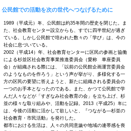
公民館での活動を次の世代へつなげるために
1989（平成元）年、公民館は約35年間の歴史を閉じた。ま
た、社会教育センター設立からも、すでに四半世紀が過ぎ
ている。しかし公民館で培われた数々の「学び」は、今の
社会に息づいている。
2002（平成14）年、社会教育センターに区民の参画と協働
による杉並区社会教育事業推進委員会（愛称 車座委員
会）が組織される際には、「以前の公民館企画運営委員会
のようなものを作ろう」という声が挙がり、多様化する一
方の区民の要望に答えようと、新たに組織される委員会の
一つのお手本となったのである。また、かつて公民館で学
んだ人々などが「すぎなみ社会教育の会」を立ち上げ、杉
並の様々な取り組みや、活動を記録。2013（平成25）年に
は、今後の活動に活かして欲しいと、『つながる―杉並の
社会教育・市民活動』を発行した。
都市における生活は、人々の共同意識や地域の連帯感を喪