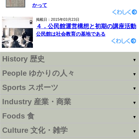
かって
掲載日：2015年03月23日
４．公民館運営構想と初期の講座活動
公民館は社会教育の基地である
History
歴史
▼
People
ゆかりの人々
▼
Sports
スポーツ
▼
Industry
産業・商業
▼
Foods
食
▼
Culture
文化・雑学
▼