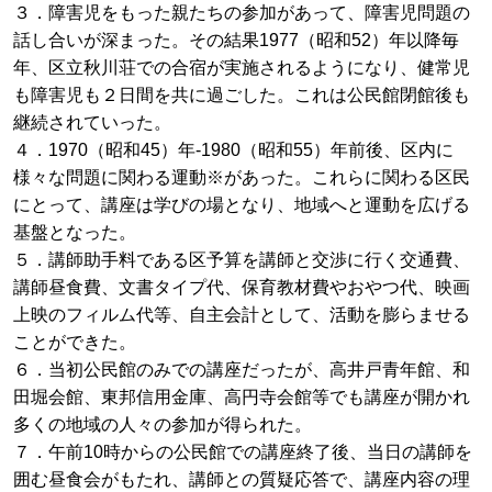
３．障害児をもった親たちの参加があって、障害児問題の
話し合いが深まった。その結果1977（昭和52）年以降毎
年、区立秋川荘での合宿が実施されるようになり、健常児
も障害児も２日間を共に過ごした。これは公民館閉館後も
継続されていった。
４．1970（昭和45）年-1980（昭和55）年前後、区内に
様々な問題に関わる運動※があった。これらに関わる区民
にとって、講座は学びの場となり、地域へと運動を広げる
基盤となった。
５．講師助手料である区予算を講師と交渉に行く交通費、
講師昼食費、文書タイプ代、保育教材費やおやつ代、映画
上映のフィルム代等、自主会計として、活動を膨らませる
ことができた。
６．当初公民館のみでの講座だったが、高井戸青年館、和
田堀会館、東邦信用金庫、高円寺会館等でも講座が開かれ
多くの地域の人々の参加が得られた。
７．午前10時からの公民館での講座終了後、当日の講師を
囲む昼食会がもたれ、講師との質疑応答で、講座内容の理