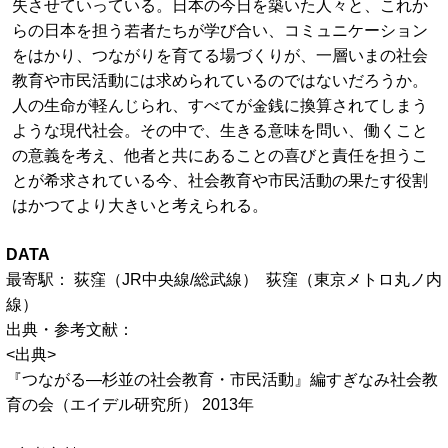
失させていっている。日本の今日を築いた人々と、これか
らの日本を担う若者たちが学び合い、コミュニケーション
をはかり、つながりを育てる場づくりが、一層いまの社会
教育や市民活動には求められているのではないだろうか。
人の生命が軽んじられ、すべてが金銭に換算されてしまう
ような現代社会。その中で、生きる意味を問い、働くこと
の意義を考え、他者と共にあることの喜びと責任を担うこ
とが希求されている今、社会教育や市民活動の果たす役割
はかつてより大きいと考えられる。
DATA
最寄駅： 荻窪（JR中央線/総武線） 荻窪（東京メトロ丸ノ内
線）
出典・参考文献：
<出典>
『つながる―杉並の社会教育・市民活動』編すぎなみ社会教
育の会（エイデル研究所） 2013年