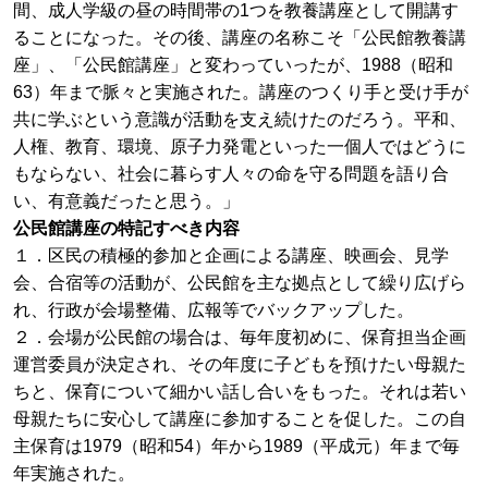
間、成人学級の昼の時間帯の1つを教養講座として開講す
ることになった。その後、講座の名称こそ「公民館教養講
座」、「公民館講座」と変わっていったが、1988（昭和
63）年まで脈々と実施された。講座のつくり手と受け手が
共に学ぶという意識が活動を支え続けたのだろう。平和、
人権、教育、環境、原子力発電といった一個人ではどうに
もならない、社会に暮らす人々の命を守る問題を語り合
い、有意義だったと思う。」
公民館講座の特記すべき内容
１．区民の積極的参加と企画による講座、映画会、見学
会、合宿等の活動が、公民館を主な拠点として繰り広げら
れ、行政が会場整備、広報等でバックアップした。
２．会場が公民館の場合は、毎年度初めに、保育担当企画
運営委員が決定され、その年度に子どもを預けたい母親た
ちと、保育について細かい話し合いをもった。それは若い
母親たちに安心して講座に参加することを促した。この自
主保育は1979（昭和54）年から1989（平成元）年まで毎
年実施された。