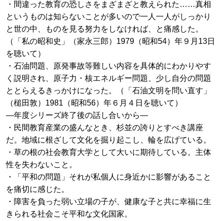
・間違った教育の恐しさをまざまざと教えられた……真相
というものは知らないことが多いので一人一人がしっかり
と世の中、ものを見る努力をしなければ、と痛感した。
（「私の昭和史」（家永三郎）1979（昭和54）年９月13日
を聴いて）
・石油問題、原発事故等難しい内容を具体的にわかりやす
く説明され、原子力・核エネルギー問題、少し自分の問題
ととらえるきっかけになった。（「石油文明を問い直す」
（槌田敦）1981（昭和56）年６月４日を聴いて）
―年度シリーズ終了後の話し合いから―
・民間教育産業の盛んなとき、杉並の誇りとすべき講座
だ。地域に根ざして文化を掘り起こし、輪を広げている。
・草の根の社会教育大学として大いに期待している。主体
性を失わないこと。
・「平和の問題」それが私個人に身近かに影響があること
を痛切に感じた。
・障害を負った弱い立場の子が、健康な子と共に幸福に生
きられる社会こそ平和な文化国家。