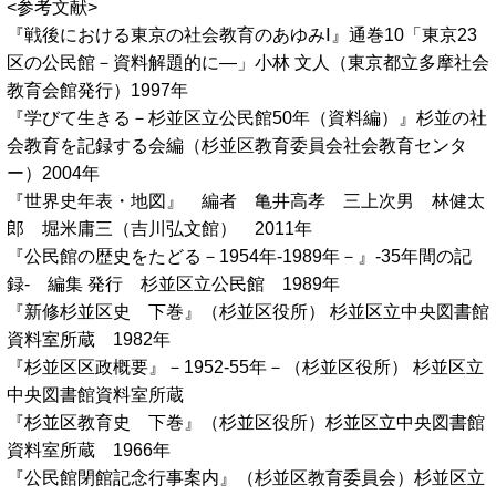
<参考文献>
『戦後における東京の社会教育のあゆみⅠ』通巻10「東京23
区の公民館－資料解題的に―」小林 文人（東京都立多摩社会
教育会館発行）1997年
『学びて生きる－杉並区立公民館50年（資料編）』杉並の社
会教育を記録する会編（杉並区教育委員会社会教育センタ
ー）2004年
『世界史年表・地図』 編者 亀井高孝 三上次男 林健太
郎 堀米庸三（吉川弘文館） 2011年
『公民館の歴史をたどる－1954年-1989年－』-35年間の記
録- 編集 発行 杉並区立公民館 1989年
『新修杉並区史 下巻』（杉並区役所） 杉並区立中央図書館
資料室所蔵 1982年
『杉並区区政概要』－1952-55年－（杉並区役所） 杉並区立
中央図書館資料室所蔵
『杉並区教育史 下巻』（杉並区役所）杉並区立中央図書館
資料室所蔵 1966年
『公民館閉館記念行事案内』（杉並区教育委員会）杉並区立