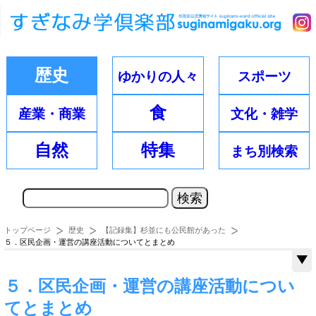
歴史
ゆかりの
人々
スポーツ
食
産業・
商業
文化・
雑学
自然
特集
まち別
検索
トップページ
歴史
【記録集】杉並にも公民館があった
５．区民企画・運営の講座活動についてとまとめ
５．区民企画・運営の講座活動につい
てとまとめ