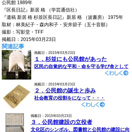
公民館 1989年
『区長日記』新居 格 （学芸通信社）
『遺稿 新居 格 杉並区長日記』新居 格 （波書房） 1975年
取材：林美紀子・森内和子・安井節子（五十音順）
撮影：写影堂・TFF
掲載日：2015年03月23日
関連記事
掲載日：2015年03月23日
１．杉並にも公民館があった
区民の自覚的な平和・命を守る学び舎として
掲載日：2015年03月23日
２．公民館の誕生と歩み
社会教育の役割をになって・・・
掲載日：2015年03月23日
３．公民館建設の立役者
文化区のシンボル、図書館と公民館の建設に向