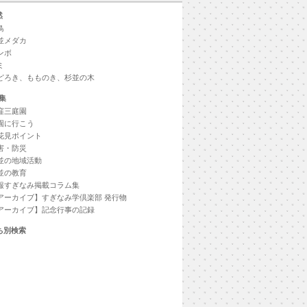
然
鳥
並メダカ
ンボ
ミ
どろき、もものき、杉並の木
集
窪三庭園
園に行こう
花見ポイント
害・防災
並の地域活動
並の教育
報すぎなみ掲載コラム集
アーカイブ】すぎなみ学倶楽部 発行物
アーカイブ】記念行事の記録
ち別検索