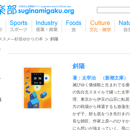
ススメ―杉並ゆかりの本
斜陽
斜陽
著：太宰治 （新潮文庫）
滅びゆく価値観と生まれでる価
の告白文スタイルで綴った太宰
理、東京から伊豆の山荘に転居
1
方の戦場から帰還するも放蕩生
かず子。財も底をつき先行きの
良な師匠、作家上原へのひそか
にも想いが強まっていく。母に