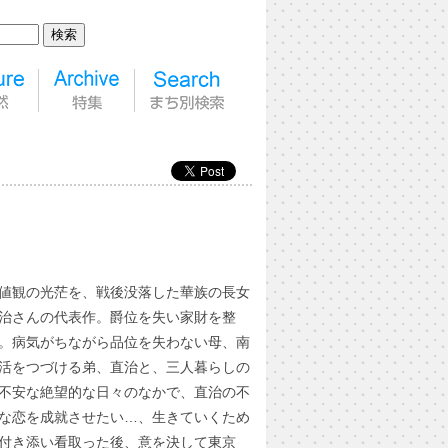
値観の光茫を、戦後没落した華族の長女
治さんの代表作。爵位を失い家財を整
。病気がちながら品位を失わない母、南
活をつづける弟、直治と、三人暮らしの
不安な絶望的な日々のなかで、直治の不
な恋を成就させたい…、生きていくため
付き添い看取った後、意を決して東京