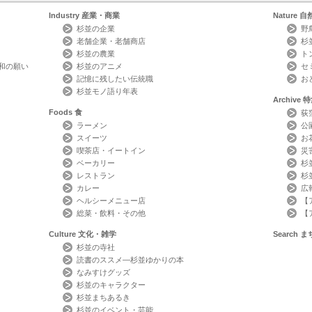
Industry
産業・商業
Nature
自
杉並の企業
野
老舗企業・老舗商店
杉
杉並の農業
ト
和の願い
杉並のアニメ
セ
記憶に残したい伝統職
お
杉並モノ語り年表
Archive
特
Foods
食
荻
ラーメン
公
スイーツ
お
喫茶店・イートイン
災
ベーカリー
杉
レストラン
杉
カレー
広
ヘルシーメニュー店
【
総菜・飲料・その他
【
Culture
文化・雑学
Search
ま
杉並の寺社
読書のススメ―杉並ゆかりの本
なみすけグッズ
杉並のキャラクター
杉並まちあるき
杉並のイベント・芸能