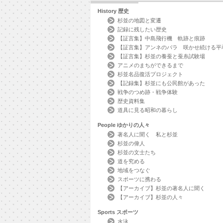
History
歴史
杉並の地図と変遷
記録に残したい歴史
【証言集】中島飛行機 軌跡と痕跡
【証言集】アンネのバラ 咲かせ続ける平
【証言集】杉並の養蚕と蚕糸試験場
アニメのまちができるまで
杉並名品復活プロジェクト
【記録集】杉並にも公民館があった
戦争のつめ跡・戦争体験
歴史資料集
道具に見る昭和の暮らし
People
ゆかりの人々
著名人に聞く 私と杉並
杉並の偉人
杉並の文士たち
道を究める
地域をつなぐ
スポーツに携わる
【アーカイブ】杉並の著名人に聞く
【アーカイブ】杉並の人々
Sports
スポーツ
水泳