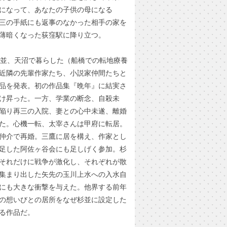
になって、あなたの子供の母になる
三の手紙にも返事のなかった相手の家を
薄暗くなった荻窪駅に降り立つ。
杉並、天沼で暮らした（船橋での転地療養
近隣の先輩作家たち、小説家仲間たちと
品を発表。初の作品集『晩年』に結実さ
け昇った。一方、学業の断念、自殺未
陥り再三の入院、妻との心中未遂、離婚
た。心機一転、太宰さんは甲府に転居。
仲介で再婚。三鷹に居を構え、作家とし
足した阿佐ヶ谷会にも足しげく参加。杉
それだけに戦争が激化し、それぞれが散
集まり出した矢先の玉川上水への入水自
にも大きな衝撃を与えた。他界する前年
の想いびとの居所をなぜ杉並に設定した
る作品だ。