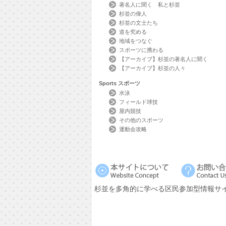
著名人に聞く 私と杉並
杉並の偉人
杉並の文士たち
道を究める
地域をつなぐ
スポーツに携わる
【アーカイブ】杉並の著名人に聞く
【アーカイブ】杉並の人々
Sports
スポーツ
水泳
フィールド球技
屋内競技
その他のスポーツ
運動会攻略
杉並を多角的に学べる区民参加型情報サ