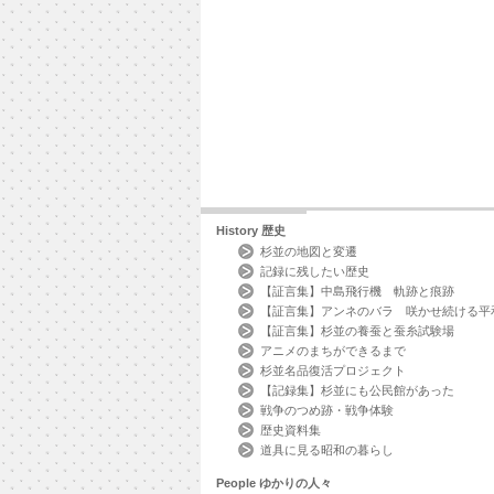
History
歴史
杉並の地図と変遷
記録に残したい歴史
【証言集】中島飛行機 軌跡と痕跡
【証言集】アンネのバラ 咲かせ続ける平
【証言集】杉並の養蚕と蚕糸試験場
アニメのまちができるまで
杉並名品復活プロジェクト
【記録集】杉並にも公民館があった
戦争のつめ跡・戦争体験
歴史資料集
道具に見る昭和の暮らし
People
ゆかりの人々