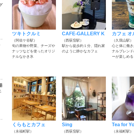
グ
ツキトクルミ
CAFE-GALLERY K
カフェ オ
（阿佐ケ谷駅）
（西荻窪駅）
（久我山駅）
カ
旬の果物や野菜、チーズや
駅から徒歩約１分、隠れ家
心と体に働き
ナッツなどを使ったオリジ
のように静かなカフェ
ナルブレンド
ナルなかき氷
ーが楽しめる
場
上
くらもとカフェ
Sing
Tea for Y
（永福町駅）
（西荻窪駅）
（永福町駅）