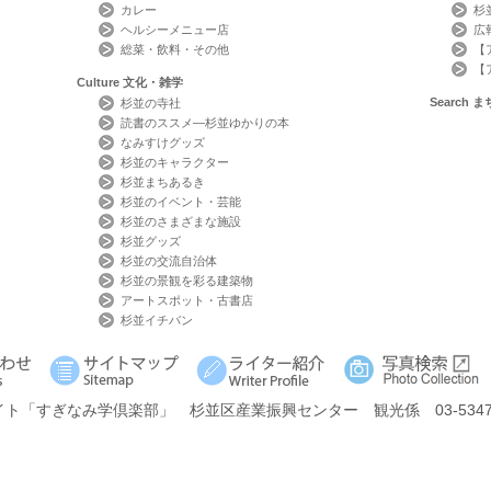
カレー
杉
ヘルシーメニュー店
広
総菜・飲料・その他
【
【
Culture
文化・雑学
Search
ま
杉並の寺社
読書のススメ―杉並ゆかりの本
なみすけグッズ
杉並のキャラクター
杉並まちあるき
杉並のイベント・芸能
杉並のさまざまな施設
杉並グッズ
杉並の交流自治体
杉並の景観を彩る建築物
アートスポット・古書店
杉並イチバン
イト
「すぎなみ学倶楽部」
杉並区産業振興センター 観光係 03-5347