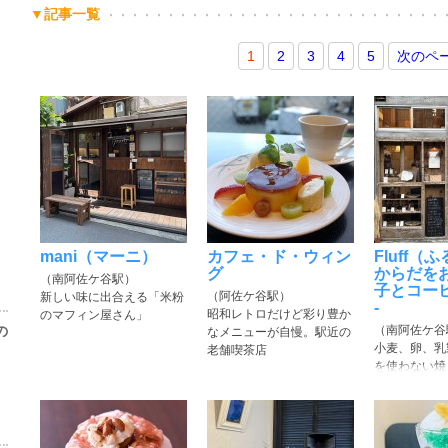
▼記事一覧
1
2
3
4
5
次のペ
mani（マーニ）
カフェ・ド・ウィン
​​Fluff
グ
からだを
（南阿佐ケ谷駅）
子とコー
（阿佐ケ谷駅）
新しい味に出合える「米粉
-
昭和レトロだけど彩り豊か
のマフィン屋さん」
の
（南阿佐ケ谷
なメニューが自慢。駅近の
小麦、卵、乳
老舗喫茶店
を使わない焼
フェコーヒー