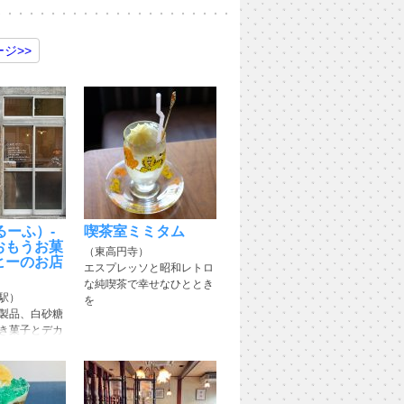
ージ
>>
（ふるーふ）-
喫茶室ミミタム
おもうお菓
（東高円寺）
ヒーのお店
エスプレッソと昭和レトロ
な純喫茶で幸せなひととき
駅）
を
製品、白砂糖
き菓子とデカ
を楽しめる店