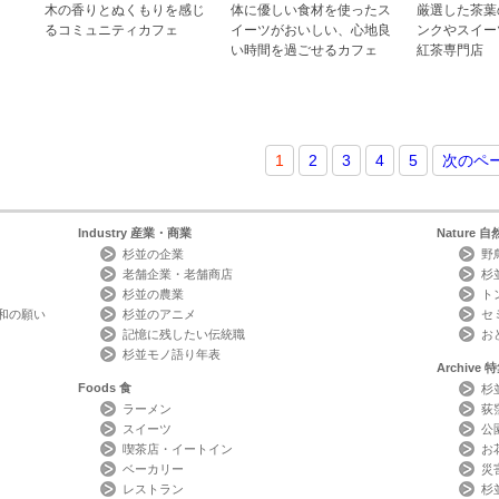
木の香りとぬくもりを感じ
体に優しい食材を使ったス
厳選した茶葉
るコミュニティカフェ
イーツがおいしい、心地良
ンクやスイー
い時間を過ごせるカフェ
紅茶専門店
1
2
3
4
5
次のペ
Industry
産業・商業
Nature
自
杉並の企業
野
老舗企業・老舗商店
杉
杉並の農業
ト
和の願い
杉並のアニメ
セ
記憶に残したい伝統職
お
杉並モノ語り年表
Archive
特
Foods
食
杉
ラーメン
荻
スイーツ
公
喫茶店・イートイン
お
ベーカリー
災
レストラン
杉