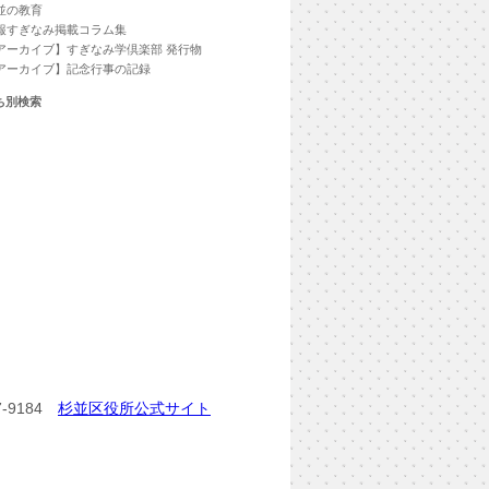
並の教育
報すぎなみ掲載コラム集
アーカイブ】すぎなみ学倶楽部 発行物
アーカイブ】記念行事の記録
ち別検索
-9184
杉並区役所公式サイト