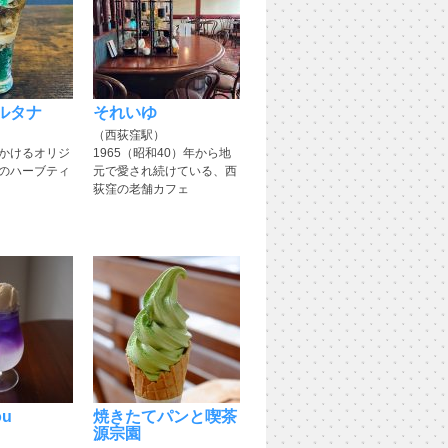
ルタナ
それいゆ
（西荻窪駅）
かけるオリジ
1965（昭和40）年から地
のハーブティ
元で愛され続けている、西
荻窪の老舗カフェ
ou
焼きたてパンと喫茶
源宗園