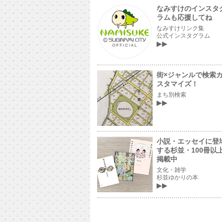
なみすけのインスタ
ラムも応援してね
なみすけリンク集
公式インスタグラム
街×ジャンルで検索
スタマイズ！
まち別検索
小説・エッセイに登
する杉並・100冊以
掲載中
文化・雑学
杉並ゆかりの本