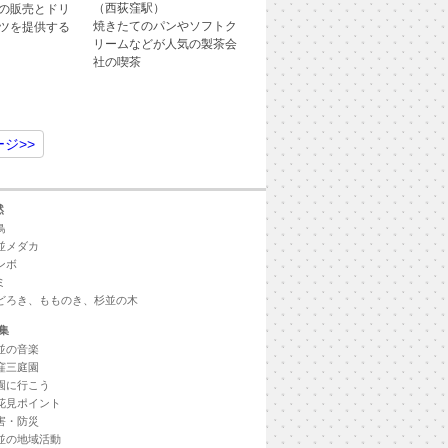
（西荻窪駅）
の販売とドリ
焼きたてのパンやソフトク
ツを提供する
リームなどが人気の製茶会
社の喫茶
ージ
>>
然
鳥
並メダカ
ンボ
ミ
どろき、もものき、杉並の木
集
並の音楽
窪三庭園
園に行こう
花見ポイント
害・防災
並の地域活動